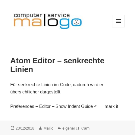
MENÜ
UND
WIDGETS
Atom Editor – senkrechte
Linien
Für senkrechte Linien im Code, dadurch wird er
übersichtlicher dargestellt.
Preferences – Editor – Show Indent Guide <== mark it
Veröffentlicht
Autor
Kategorien
Mario
eigener IT Kram
23/12/2018
am